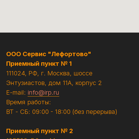
ООО Сервис "Лефортово"
Приемный пункт № 1
111024, РФ, г. Москва, шоссе
Энтузиастов, дом 11А, корпус 2
E-mail:
info@irp.ru
Время работы:
ВТ - СБ: 09:00 - 18:00 (без перерыва)
Приемный пункт № 2