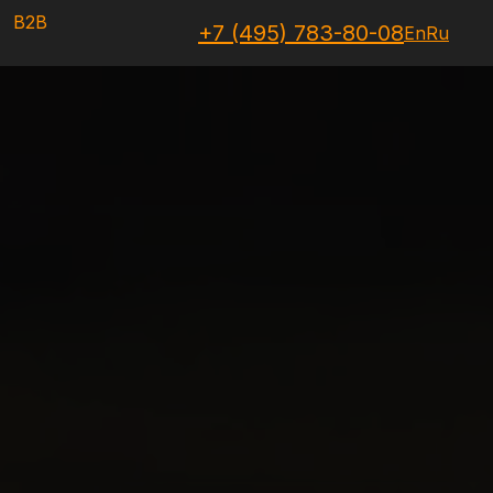
B2B
+7 (495) 783-80-08
En
Ru